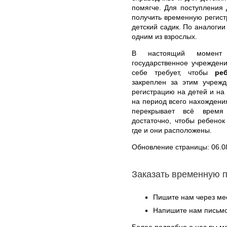
помягче. Для поступления
получить временную регист
детский садик. По аналоги
одним из взрослых.
В настоящий момент
государственное учреждени
себе требует, чтобы
ре
закреплен за этим учреж
регистрацию на детей и на 
на период всего нахождения
перекрывает всё время
достаточно, чтобы ребенок
где и они расположены.
Обновление страницы: 06.0
Заказать временную 
Пишите нам через ме
Напишите нам письмо
Более подробно о нас вы м